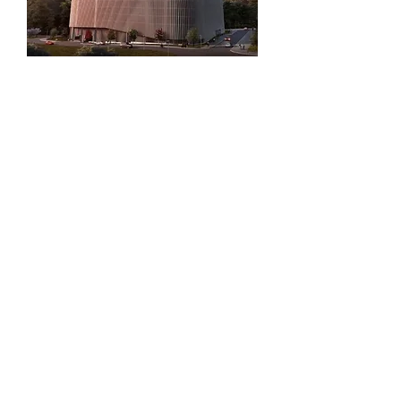
Consolidación de
Crowther & Wood Ltd
en Centroamérica
Para servir mejor a nuestros clientes en América
Central, Crowther & Wood Ltd se enorgullece en
anunciar la apertura de su nueva oficina en San Pedro
Sula, Honduras.
Crowther & Wood División Centroamérica S. de R. L.
Nuevos Horizontes Business Center
Ave. Principal, 1era Calle, Rancho El Coco
Piso 24 Oficina #10, San Pedro Sula, Honduras
(504)-3284-4584