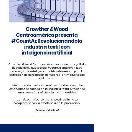
Crowther & Wood
Centroamérica presenta
#CountAi: Revolucionando la
industria textil con
inteligencia artificial
Crowther & Wood Centroamérica anuncia con orgullo la
llegada de su nuevo socio, #CountAi, una avanzada
tecnología de inteligencia artificial diseñada para la
detección de defectos en tiempo real en máquinas de
tejido circular.
Esta innovadora solución está destinada a elevar los
estándares de calidad en la industria textil, ofreciendo
una precisión y eficiencia incomparables.
Con #CountAi, Crowther & Wood reafirma su
compromiso con la excelencia en la producción.
¡Somos Industria!