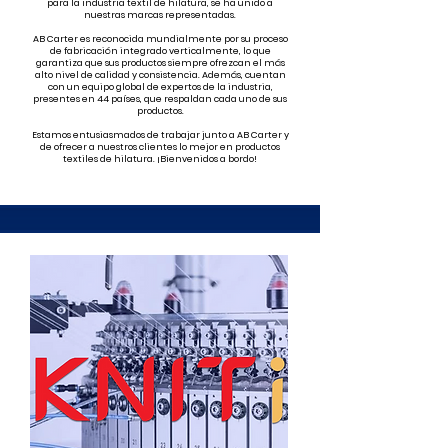
para la industria textil de hilatura, se ha unido a
nuestras marcas representadas.
AB Carter es reconocida mundialmente por su proceso
de fabricación integrado verticalmente, lo que
garantiza que sus productos siempre ofrezcan el más
alto nivel de calidad y consistencia. Además, cuentan
con un equipo global de expertos de la industria,
presentes en 44 países, que respaldan cada uno de sus
productos.
Estamos entusiasmados de trabajar junto a AB Carter y
de ofrecer a nuestros clientes lo mejor en productos
textiles de hilatura. ¡Bienvenidos a bordo!