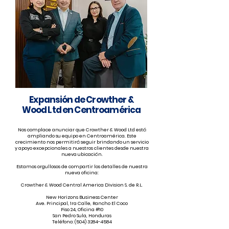
Expansión de Crowther &
Wood Ltd en Centroamérica
Nos complace anunciar que Crowther & Wood Ltd está
ampliando su equipo en Centroamérica. Este
crecimiento nos permitirá seguir brindando un servicio
y apoyo excepcionales a nuestros clientes desde nuestra
nueva ubicación.
Estamos orgullosos de compartir los detalles de nuestra
nueva oficina:
Crowther & Wood Central America Division S. de R.L.
New Horizons Business Center
Ave. Principal, 1ra Calle, Rancho El Coco
Piso 24, Oficina #10
San Pedro Sula, Honduras
Teléfono: (504) 3284-4584