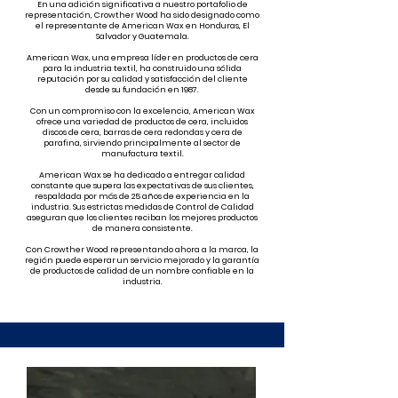
En una adición significativa a nuestro portafolio de
representación, Crowther Wood ha sido designado como
el representante de American Wax en Honduras, El
Salvador y Guatemala.
American Wax, una empresa líder en productos de cera
para la industria textil, ha construido una sólida
reputación por su calidad y satisfacción del cliente
desde su fundación en 1987.
Con un compromiso con la excelencia, American Wax
ofrece una variedad de productos de cera, incluidos
discos de cera, barras de cera redondas y cera de
parafina, sirviendo principalmente al sector de
manufactura textil.
American Wax se ha dedicado a entregar calidad
constante que supera las expectativas de sus clientes,
respaldada por más de 25 años de experiencia en la
industria. Sus estrictas medidas de Control de Calidad
aseguran que los clientes reciban los mejores productos
de manera consistente.
Con Crowther Wood representando ahora a la marca, la
región puede esperar un servicio mejorado y la garantía
de productos de calidad de un nombre confiable en la
industria.