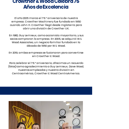
Crowther & Wood Celebra 75
Años de Excelencia
El año 2025 marca el 75.º aniversario de nuestra
empresa. Crowther Machinery fue fundada en 1950
cuando John H. Crowther llegó desde Inglaterra para
abrir una división de Crowther UK.
En 1982, Guy Lemieux, como accionista mayoritario, y sus
socios compraron la empresa. En 2005, se adquirió W.S.
Wood Associates, un negocio familiar fundado en la
década de 1950 por W.S. Wood.
En 2019, ambas empresas se fusionaron para convertirse
en Crowther & Wood.
Para celebrar el 75.º aniversario, ofrecimos un recuerdo
(fotos) como agradecimiento a Guy Lemieux, Dave Wood,
nuestros empleados y nuestra división en
Centroamérica, Crowther & Wood CentroAmerica.