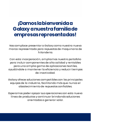
¡Damos la bienvenida a
Galaxy a nuestra familia de
empresas representadas!
Nos complace presentar a Galaxy como nuestra nueva
marca representada para repuestos de maquinaria de
hilanderia.
Con esta incorporación, ampliamos nuestro portafolio
para incluir componentes de alta calidad y rentables
para una amplia gama de aplicaciones textiles,
ayudándole a mantener la eficiencia y reducir tiempos
de inactividad.
Galaxy ofrece soluciones compatibles con los principales
equipos de la industria, facilitando más que nunca el
abastecimiento de repuestos confiables.
Esperamos poder apoyar sus operaciones con esta nueva
línea de productos y continuar brindando soluciones
orientadas a generar valor.