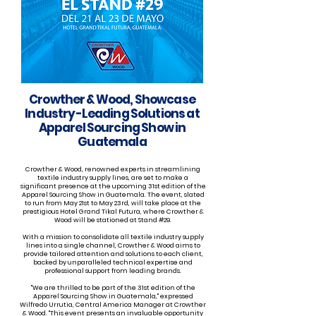
Crowther & Wood, Showcase
Industry-Leading Solutions at
Apparel Sourcing Show in
Guatemala
Crowther & Wood, renowned experts in streamlining
textile industry supply lines, are set to make a
significant presence at the upcoming 31st edition of the
Apparel Sourcing Show in Guatemala. The event, slated
to run from May 21st to May 23rd, will take place at the
prestigious Hotel Grand Tikal Futura, where Crowther &
Wood will be stationed at Stand #29.
With a mission to consolidate all textile industry supply
lines into a single channel, Crowther & Wood aims to
provide tailored attention and solutions to each client,
backed by unparalleled technical expertise and
professional support from leading brands.
"We are thrilled to be part of the 31st edition of the
Apparel Sourcing Show in Guatemala," expressed
Wilfredo Urrutia, Central America Manager at Crowther
& Wood. "This event presents an invaluable opportunity